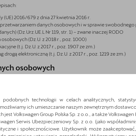
episach:
 (UE) 2016/679 z dnia 27 kwietnia 2016 r.
z przetwarzaniem danych osobowych i w sprawie swobodnego p
nych) (Dz.Urz.UE.L Nr 119, str. 1) – zwane inaczej RODO
 osobowych (Dz.U. z 2018 r., poz. 1000)
cyjne (t.j. Dz.U. z 2017 r., poz. 1907 ze zm.)
 drogą elektroniczną (t.j. Dz.U. z 2017 r., poz. 1219 ze zm.)
anych osobowych
icy. W ramach przetwarzania danych osobowych Użytkowników
 z prawem oraz przejrzysty dla Użytkownika.
ię kierujemy:
 podobnych technologii w celach analitycznych, statysty
Umożliwiamy ich umieszczanie naszym zewnętrznym dostawco
resie, niezbędnym do realizacji celów, dla których są zbiera
jest Volkswagen Group Polska Sp. z o.o., a także Volkswagen
 są jasno określone, mające oparcie w przepisach prawa – ni
swagen Serwis Ubezpieczeniowy Sp. z o.o. (jako współadmini
ityczne i społecznościowe. Użytkownik może zaakceptować, 
owych Użytkowników i niezwłocznie reagujemy
ę zmieniając ustawienia przeglądarki. Wykorzystujemy cook