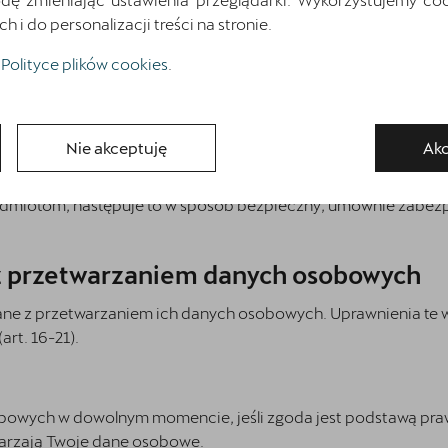
ję danych.
i do personalizacji treści na stronie.
 ich danych osobowych oraz ich poprawiania.
ięcia danych osobowych, wycofania zgody, ograniczenia przet
Polityce plików cookies
.
do niepodlegania decyzji opartej wyłącznie na zautomatyzow
godnie z przepisami prawa, jedynie do okresu niezbędnego dl
s przechowywania danych.
Nie akceptuję
Akc
ratą, dostępem osób niepowołanych, przypadkową utratą lu
odmiotom, następuje to w sposób bezpieczny, umownie zabez
z przetwarzaniem danych osobowych
zane z przetwarzaniem ich danych osobowych. Uprawnienia te 
rt. 16-21).
owych w dowolnym momencie, jeśli zgoda jest podstawą prawn
warzają Twoje dane osobowe.