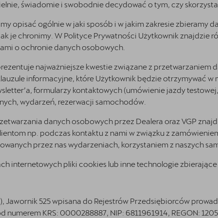
lnie, świadomie i swobodnie decydować o tym, czy skorzysta
iśmy opisać ogólnie w jaki sposób i w jakim zakresie zbieramy
ak je chronimy. W Polityce Prywatności Użytkownik znajdzie r
isami o ochronie danych osobowych.
i prezentuje najważniejsze kwestie związane z przetwarzanie
b klauzule informacyjne, które Użytkownik będzie otrzymywać
!
wsletter’a, formularzy kontaktowych (umówienie jazdy testowej,
jnych, wydarzeń, rezerwacji samochodów.
zetwarzania danych osobowych przez Dealera oraz VGP znajduj
lientom np. podczas kontaktu z nami w związku z zamówienie
nizowanych przez nas wydarzeniach, korzystaniem z naszych 
ch internetowych pliki cookies lub inne technologie zbierając
0), Jawornik 525 wpisana do Rejestrów Przedsiębiorców prow
pod numerem KRS: 0000288887, NIP: 6811961914, REGON: 120