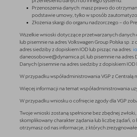
przeniesieniu danych do innego systemu.
Przenoszenia danych: masz prawo do otrzymania
podstawie umowy, tylko w sposób zautomatyz
Złożenia skargi do organu nadzorczego – do 
Wszelkie wnioski dotyczące przetwarzanych danych
lub pisemnie na adres Volkswagen Group Polska sp. z
adres siedziby z dopiskiem IOD lub pisząc na adres:
i
daneosobowe@dynamica.pl
, lub pisemnie na adres
Danych (pisemnie na adres siedziby z dopiskiem IOD 
W przypadku współadministrowania VGP z Centralą m
Więcej informacji na temat współadministrowania 
W przypadku wniosku o cofnięcie zgody dla VGP zobac
Twoje wnioski zostaną spełnione bez zbędnej zwłoki, 
skomplikowany charakter żądania lub liczbę żądań, o
otrzymasz od nas informacje, z których zrezygnowałe