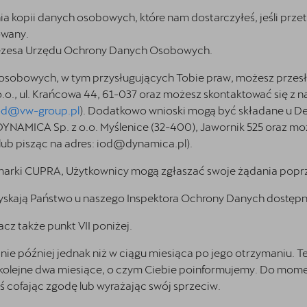
 kopii danych osobowych, które nam dostarczyłeś, jeśli przet
owany.
Prezesa Urzędu Ochrony Danych Osobowych.
 osobowych, w tym przysługujących Tobie praw, możesz prze
 o.o., ul. Krańcowa 44, 61-037 oraz możesz skontaktować się 
od@vw-group.pl
). Dodatkowo wnioski mogą być składane u De
DYNAMICA Sp. z o.o. Myślenice (32-400), Jawornik 525
oraz moż
lub pisząc na adres:
iod@dynamica.pl
).
arki CUPRA, Użytkownicy mogą zgłaszać swoje żądania poprzez
uzyskają Państwo u naszego Inspektora Ochrony Danych dostę
z także punkt VII poniżej.
nie później jednak niż w ciągu miesiąca po jego otrzymaniu. T
 kolejne dwa miesiące, o czym Ciebie poinformujemy. Do momen
ś cofając zgodę lub wyrażając swój sprzeciw.