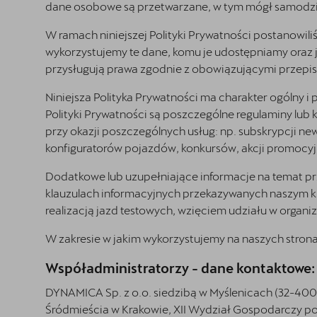
Serwis
dane osobowe są przetwarzane, w tym mógł samodzie
Oryginalne części zamienne
W ramach niniejszej Polityki Prywatności postanowil
wykorzystujemy te dane, komu je udostępniamy oraz j
Akcesoria CUPRA
przysługują prawa zgodnie z obowiązującymi przep
CUPRA for business
Niniejsza Polityka Prywatności ma charakter ogólny 
Polityki Prywatności są poszczególne regulaminy lu
Umów jazdę próbną przez Booksy
przy okazji poszczególnych usług: np. subskrypcji ne
konfiguratorów pojazdów, konkursów, akcji promocy
Kontakt
Dodatkowe lub uzupełniające informacje na temat pr
klauzulach informacyjnych przekazywanych naszym k
realizacją jazd testowych, wzięciem udziału w orga
W zakresie w jakim wykorzystujemy na naszych strona
Współadministratorzy - dane kontaktowe:
DYNAMICA Sp. z o.o. siedzibą w Myślenicach (32-40
Śródmieścia w Krakowie, XII Wydział Gospodarczy 