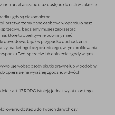
 nich przetwarzane oraz dostępu do nich w zakresie
padku, gdy są niekompletne.
eśli przetwarzamy dane osobowe w oparciu o nasz
o sprzeciwu, będziemy musieli zaprzestać
nia, które to obiektywnie powinny mieć
 cele dowodowe, bądź w przypadku dochodzenia
yczy marketingu bezpośredniego, w tym profilowania
przypadku Twój sprzeciw lub cofnięcie zgody w tym
i wywołuje wobec osoby skutki prawne lub w podobny
lub opiera się na wyraźnej zgodzie; w dwóch
.
ie z art. 17 RODO istnieją jednak wyjątki od tego
lokowaniu dostępu do Twoich danych czy