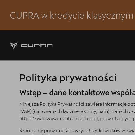
CUPRA w kredycie klasyczny
Strona główna
Modele CUPRA
Oferta i aktualności
Polityka prywatności
Samochody dostępne od ręki
Wstęp – dane kontaktowe współ
Jazda próbna CUPRĄ
Niniejsza Polityka Prywatności zawiera informacje d
5 lat gwarancji
(VGP) (ujmowanych łącznie jako my, nam), danych o
https://warszawa-centrum.cupra.pl
, prowadzonych p
Finansowanie
Szanujemy prywatność naszych Użytkowników w związku