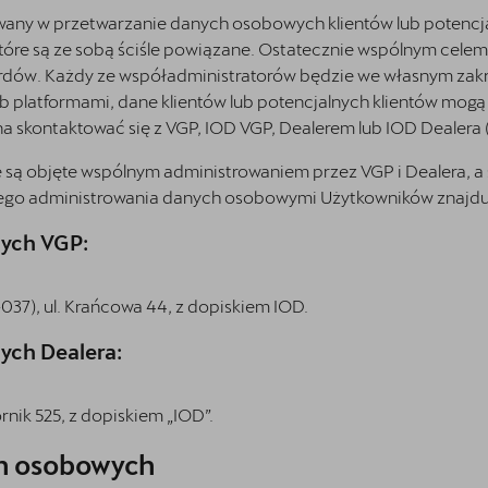
ny w przetwarzanie danych osobowych klientów lub potencjal
, które są ze sobą ściśle powiązane. Ostatecznie wspólnym cele
dów. Każdy ze współadministratorów będzie we własnym zakr
ub platformami, dane klientów lub potencjalnych klientów mog
 skontaktować się z VGP, IOD VGP, Dealerem lub IOD Dealera (
ą objęte wspólnym administrowaniem przez VGP i Dealera, a 
ego administrowania danych osobowymi Użytkowników znajdują
nych VGP:
-037), ul. Krańcowa 44, z dopiskiem IOD.
ych Dealera:
nik 525, z dopiskiem „IOD”.
ch osobowych