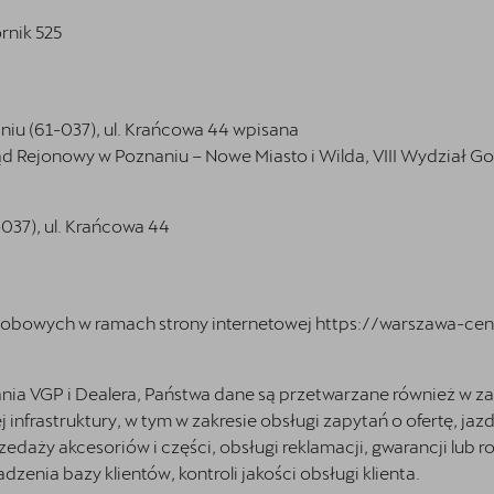
rnik 525
aniu (61-037), ul. Krańcowa 44 wpisana
d Rejonowy w Poznaniu – Nowe Miasto i Wilda, VIII Wydział
-037), ul. Krańcowa 44
sobowych w ramach strony internetowej
https://warszawa-cen
nia VGP i Dealera, Państwa dane są przetwarzane również w za
frastruktury, w tym w zakresie obsługi zapytań o ofertę, jaz
edaży akcesoriów i części, obsługi reklamacji, gwarancji lub r
dzenia bazy klientów, kontroli jakości obsługi klienta.