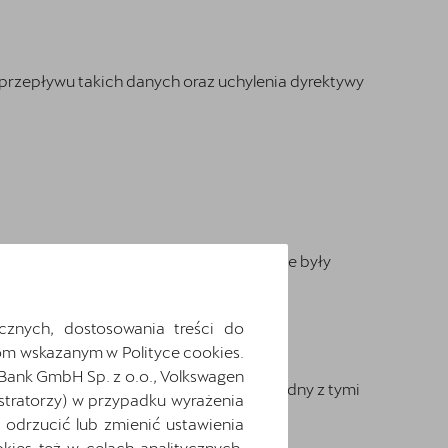
rzepływu takich danych oraz uchylenia dyrektywy
 przykładamy wagę do tego, aby dane te były
cznych, dostosowania treści do
m wskazanym w Polityce cookies.
ne.
 Bank GmbH Sp. z o.o., Volkswagen
e przetwarzamy danych w sposób niezgodny z tymi
stratorzy) w przypadku wyrażenia
odrzucić lub zmienić ustawienia
ies też w celach analitycznych,