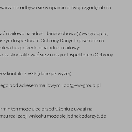
warzanie odbywa się w oparciu o Twoją zgodę lub na
słać mailowo na adres: daneosobowe@vw-group.pl,
z naszym Inspektorem Ochrony Danych (pisemnie na
alera bezpośrednio na adres mailowy:
esz skontaktować się z naszym Inspektorem Ochrony
 kontakt z VGP (dane jak wyżej).
pnego pod adresem mailowym: iod@vw-group.pl.
ermin ten może ulec przedłużeniu z uwagi na
tu realizacji wniosku może się jednak zdarzyć, że