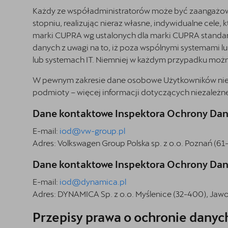
Każdy ze współadministratorów może być zaangażowa
stopniu, realizując nieraz własne, indywidualne cele
marki CUPRA wg ustalonych dla marki CUPRA standar
danych z uwagi na to, iż poza wspólnymi systemami l
lub systemach IT. Niemniej w każdym przypadku można
W pewnym zakresie dane osobowe Użytkowników nie s
podmioty – więcej informacji dotyczących niezależn
Dane kontaktowe Inspektora Ochrony Da
E-mail:
iod@vw-group.pl
Adres: Volkswagen Group Polska sp. z o.o. Poznań (61
Dane kontaktowe Inspektora Ochrony Dan
E-mail:
iod@dynamica.pl
Adres:
DYNAMICA Sp. z o.o. Myślenice (32-400), Jawor
Przepisy prawa o ochronie dany