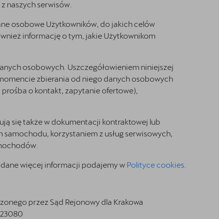
 z naszych serwisów.
 dane osobowe Użytkowników, do jakich celów
ównież informację o tym, jakie Użytkownikom
m danych osobowych. Uszczegółowieniem niniejszej
 w momencie zbierania od niego danych osobowych
 prośba o kontakt, zapytanie ofertowe),
ą się także w dokumentacji kontraktowej lub
m samochodu, korzystaniem z usług serwisowych,
samochodów.
e dane więcej informacji podajemy w
Polityce cookies
.
adzonego przez Sąd Rejonowy dla Krakowa
523080