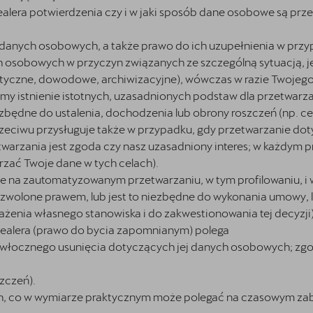
lera potwierdzenia czy i w jaki sposób dane osobowe są przez
danych osobowych, a także prawo do ich uzupełnienia w przy
osobowych w przyczyn związanych ze szczególną sytuacją, j
tystyczne, dowodowe, archiwizacyjne), wówczas w razie Twojeg
y istnienie istotnych, uzasadnionych podstaw dla przetwarza
iezbędne do ustalenia, dochodzenia lub obrony roszczeń (np.
zeciwu przysługuje także w przypadku, gdy przetwarzanie dot
twarzania jest zgoda czy nasz uzasadniony interes; w każdym 
rzać Twoje dane w tych celach).
znie na zautomatyzowanym przetwarzaniu, w tym profilowaniu, 
dozwolone prawem, lub jest to niezbędne do wykonania umowy, 
enia własnego stanowiska i do zakwestionowania tej decyzji)
ealera (prawo do bycia zapomnianym) polega
zwłocznego usunięcia dotyczących jej danych osobowych; zgodn
zczeń).
, co w wymiarze praktycznym może polegać na czasowym zab