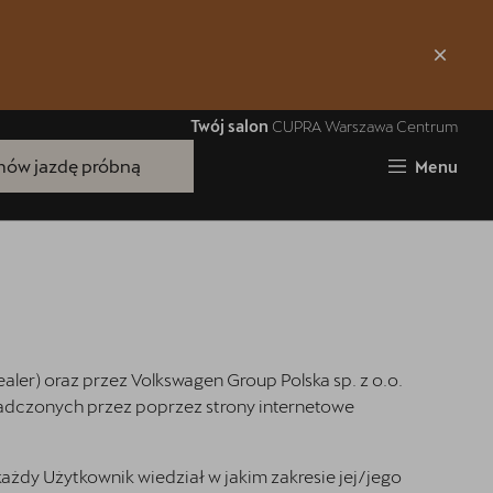
Zamknij
Twój salon
CUPRA Warszawa Centrum
ów jazdę próbną
Menu
Bezpłatna jazda próbna
Przetestuj model z wybranym silnikiem
ealer) oraz przez Volkswagen Group Polska sp. z o.o.
i skrzynią biegów
adczonych przez poprzez strony internetowe
żdy Użytkownik wiedział w jakim zakresie jej/jego