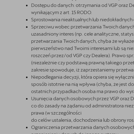
Dostępu do danych: otrzymania od VGP oraz Dea
wynikającym z art. 15 RODO.
Sprostowania nieaktualnych lub niedokładnych 
Sprzeciwu wobec przetwarzania Twoich danych 
uzasadniony interes (np. cele analityczne, sta
przetwarzania Twoich danych, chyba że wykażem
pierwszeństwo nad Twoimi interesami lub są n
roszczeń przez/od VGP czy Dealera). Prawo spr
(niezależnie czy podstawą prawną takiego prze
zakresie spowoduje, iż zaprzestaniemy przetwa
Niepodlegania decyzji, która opiera się wyłąc
sposób istotnie na nią wpływa (chyba, że jest 
ostatnich przypadkach osoba ma prawo do wyraż
Usunięcia danych osobowych przez VGP oraz D
co do zasady na żądaniu od administratora nie
prawa (w szczególności
do celów ustalenia, dochodzenia lub obrony ros
Ograniczenia przetwarzania danych osobowych