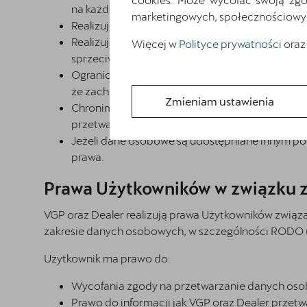
na każde wnioski o sprostowanie czy aktualizac
marketingowych, społecznościowych 
Realizujemy prawo Użytkowników do dostępu do
Realizujemy także prawa Użytkowników do usun
Więcej w
Polityce prywatności
oraz
sprzeciwu wobec przetwarzania danych, prawa 
Ograniczamy przechowywanie danych osobowych z
że zachodzą zdarzenia mogące wydłużyć okre
Zmieniam ustawienia
Chronimy dane osobowe Użytkowników przed ut
przetwarzania.
Jeżeli dane osobowe są udostępniane innym p
prawa.
Prawa Użytkowników w związku 
VGP oraz Dealer realizują prawa Użytkowników zwią
zakresie danych osobowych, w szczególności RODO (a
Użytkownik ma prawo do:
Wycofania zgody na przetwarzanie danych osob
Prawo do informacji jak VGP oraz Dealer przet