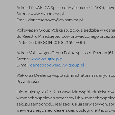
Adres:
DYNAMICA Sp. z o.o. Myślenice (32-400), Jawo
Strona:
www.dynamica.pl
Email:
daneosobowe@dynamica.pl
Volkswagen Group Polska sp. z o.o. z siedzibą w Pozn
do Rejestru Przedsiębiorców prowadzonego przez Są
24-63-563, REGON 301062169 (VGP)
Adres: Volkswagen Group Polska sp. z o.o. Poznań (61
Strona:
www.vw-group.pl
E-mail:
daneosobowe@vw-group.pl
VGP oraz Dealer są współadministratorami danych o
Prywatności.
Informujemy także, iż na zasadzie współadministrowa
w ramach wspólnych procesów lub w ramach wspólnej in
zakupu samochodu, realizacji usług serwisowych, sprz
wewnętrznego sieci dealerskiej, obsługi klienta, prowa