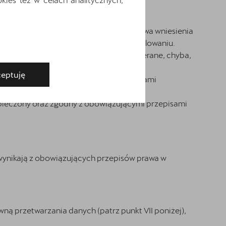
warzania, do przenoszenia danych, prawa wniesienia
anym przetwarzaniu danych, w tym profilowaniu.
a realizacji celów, dla których są zbierane, chyba,
eptuję
b zmianą oraz innymi bezprawnymi formami
pieczony oraz zgodny z obowiązującymi przepisami
wynikają z obowiązujących przepisów prawa w
ą przetwarzania danych (patrz punkt VII poniżej),