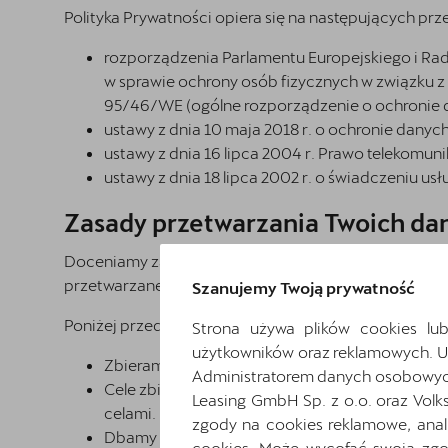
Polityka Prywatności opiera się na następujących prz
rozporządzenia Parlamentu Europejskiego i Rady
w sprawie ochrony osób fizycznych w związku 
95/46/WE (ogólne rozporządzenie o ochronie da
ustawy z dnia 10 maja 2018 r. o ochronie danych
ustawy z dnia 16 lipca 2004 r. Prawo telekomunika
ustawy z dnia 18 lipca 2002 r. o świadczeniu usług
Zasady przetwarzania Twoich d
Doceniamy zaufanie, którym obdarzyli nas Użytkown
przetwarzane w sposób bezpieczny, rzetelny, zgodny
Szanujemy Twoją prywatność
Poniżej przedstawiamy najważniejsze zasady, jakimi s
Strona używa plików cookies lub
użytkowników oraz reklamowych. 
Zbieramy dane osobowe jedynie w minimalnym zak
Administratorem danych osobowych 
Cele zbierania danych osobowych Użytkowników
Leasing GmbH Sp. z o.o. oraz Volk
celami.
zgody na cookies reklamowe, anal
Dbamy o aktualność i poprawność danych osob
cookies. Może wycofać swoją zgod