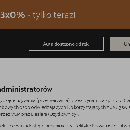
m
3x0%
- tylko teraz!
Auta dostępne od ręki
Um
administratorów
otyczące używania (przetwarzania) przez
Dynamica sp. z o.o.
(D
sobowych osób odwiedzających lub korzystających z usług świ
rzez VGP oraz Dealera (Użytkownicy).
 z czym udostępniamy niniejszą Politykę Prywatności, aby ka