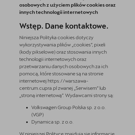
Oryginalne części zamienne
osobowych z użyciem plików cookies oraz
innych technologii internetowych
Akcesoria CUPRA
Wstęp. Dane kontaktowe.
CUPRA for business
Niniejsza Polityka cookies dotyczy
Umów jazdę próbną przez Booksy!
wykorzystywania plików „cookies”, pixeli
(kody pikselowe) oraz stosowania innych
Kontakt
technologii internetowych oraz
przetwarzaniu danych osobowych za ich
pomocą, które stosowane są na stronie
internetowej
https://warszawa-
centrum.cupra.pl
zwanej „Serwisem” lub
„stroną internetową”. Wydawcami strony są:
Volkswagen Group Polska sp. z o.o.
(VGP)
Dynamica sp. z o.o.
W niniejszej Polityce znajdują się informacje