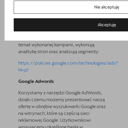
podstawie Użytkownikowi, który odwiedził
Nie akceptuję
nasze Serwisy, wyświetlają się nasze reklamy
na innych stronach internetowych
należących do sieci reklamowej naszych
Akceptuję
zewnętrznych dostawców (tzw.
remarketing), a także zbierają informacje na
temat wykonanej kampanii, wykonują
analitykę stron oraz analizują segmenty.
https://policies.google.com/technologies/ads?
hl=pl
Bezpłatna jazda próbna
Google Adwords
Przetestuj model z wybranym silnikiem i skrzynią biegów
Korzystamy z narzędzi Google AdWords,
dzięki czemu możemy prezentować naszą
ofertę w obrębie wyszukiwarki Google oraz
na witrynach, które są częścią sieci
reklamowej Google. Użytkownikowi
wpisującemu określone hasła w