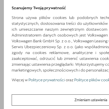
Użytkowników. W tym celu wykorzystywane
są pliki cookies firmy Google LLC dotyczące
Szanujemy Twoją prywatność
usługi Google Analytics. Google LLC, 1600
Strona używa plików cookies lub podobnych techno
Amphitheatre Parkway, Mountain View, CA
statystycznych, dostosowania treści do użytkownikó
94043, USA
ich umieszczanie naszym zewnętrznym dostawcom 
https://policies.google.com/privacy?hl=pl
Administratorem danych osobowych jest Volkswagen G
Volkswagen Bank GmbH Sp. z o.o., Volkswagen Leasing
Google Ads
Serwis Ubezpieczeniowy Sp. z o.o. (jako współadmini
zgody na cookies reklamowe, analityczne i społ
Korzystamy z narzędzi służących do celów
zaakceptować, odrzucić lub zmienić ustawienia coo
reklamowych oraz re-marketingowych. W
zmieniając ustawienia przeglądarki. Wykorzystujemy co
tym celu wykorzystywane są pliki cookies
marketingowych, społecznościowych i do personalizacji 
firmy Google dotyczące usług DoubleClick
(DoubleClick Campaign Manager,
Więcej w
Polityce prywatności
oraz
Polityce plików coo
Doubleclick Bid Manager, DoubleClick
Search, DoubleClick Floodlight). Zewnętrzni
dostawcy, instalują odpowiedni kod lub
pixel, aby pobrać informacje o aktywności
Zmieniam ustawienia
Użytkownika w Serwisach i następnie na tej