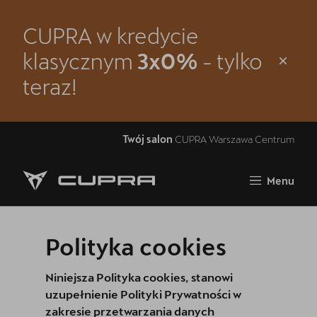
CUPRA w kredycie
Zamknij
klasycznym
3x0%
- tylko
Strona główna
teraz!
Modele CUPRA
Oferta i aktualności
Twój salon
CUPRA Warszawa Centrum
Samochody dostępne od ręki
Menu
Jazda próbna CUPRĄ
5 lat gwarancji
Polityka cookies
Finansowanie
Niniejsza Polityka cookies, stanowi
Serwis
uzupełnienie Polityki Prywatności w
zakresie przetwarzania danych