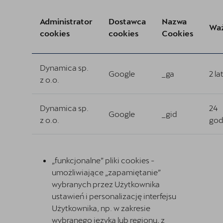
Administrator
Dostawca
Nazwa
Wa
cookies
cookies
Cookies
Dynamica sp.
Google
_ga
2 la
z o.o.
Dynamica sp.
24
Google
_gid
z o.o.
god
„funkcjonalne” pliki cookies -
umożliwiające „zapamiętanie”
wybranych przez Użytkownika
ustawień i personalizację interfejsu
Użytkownika, np. w zakresie
wybranego języka lub regionu, z