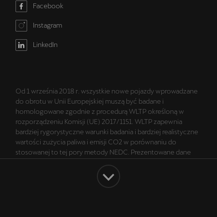
Facebook
Instagram
LinkedIn
Od 1 września 2018 r. wszystkie nowe pojazdy wprowadzane
do obrotu w Unii Europejskiej muszą być badane i
homologowane zgodnie z procedurą WLTP określoną w
rozporządzeniu Komisji (UE) 2017/1151. WLTP zapewnia
bardziej rygorystyczne warunki badania i bardziej realistyczne
wartości zużycia paliwa i emisji CO2 w porównaniu do
stosowanej to tej pory metody NEDC. Prezentowane dane
dotyczące wartości zużycia paliwa i emisji CO2 są danymi
zgodnymi ze świadectwem homologacji typu wyznaczonymi
zgodnie z procedurą WLTP. Więcej informacji na temat WLTP
na stronie: https://www.cupraofficial.pl/wltp.html.
Montaż akcesoriów w pojeździe może mieć wpływ na
Facebook
Instagram
LinkedIn