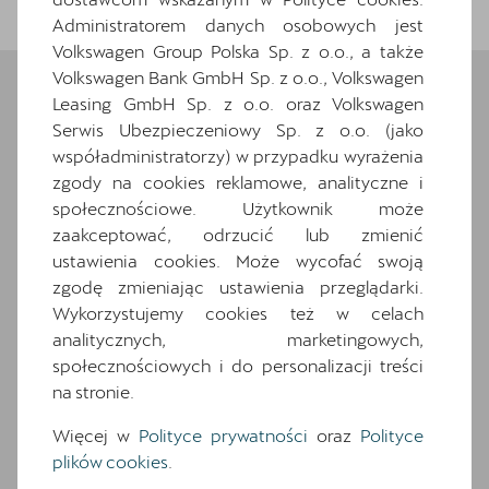
Administratorem danych osobowych jest
Volkswagen Group Polska Sp. z o.o., a także
Volkswagen Bank GmbH Sp. z o.o., Volkswagen
Leasing GmbH Sp. z o.o. oraz Volkswagen
Serwis Ubezpieczeniowy Sp. z o.o. (jako
Wybrane elementy
współadministratorzy) w przypadku wyrażenia
wyposażenia
zgody na cookies reklamowe, analityczne i
społecznościowe. Użytkownik może
Ten samochód bazuje na wersji
Leon
. Zapoznaj
zaakceptować, odrzucić lub zmienić
się z wybranymi elementami jego wyposażenia. O
ustawienia cookies. Może wycofać swoją
pełną specyfikację zapytaj dealera.
zgodę zmieniając ustawienia przeglądarki.
Wykorzystujemy cookies też w celach
Wyposażenie standardowe
analitycznych, marketingowych,
Wyposażenie dodatkowe i pakiety
społecznościowych i do personalizacji treści
7 glosników
na stronie.
7 poduszek powietrznych (2 przednie, 2
Więcej w
Polityce prywatności
oraz
Polityce
boczne, 2 kurtyny powietrzne, poduszka
plików cookies
.
centralna)