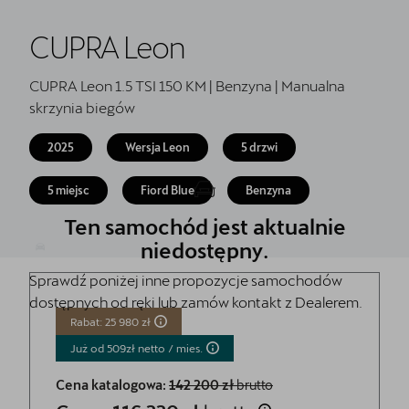
Oryginalne części zamienne
CUPRA Leon
Akcesoria CUPRA
CUPRA for business
CUPRA Leon 1.5 TSI 150 KM | Benzyna | Manualna
skrzynia biegów
Umów jazdę próbną przez Booksy!
2025
Wersja Leon
5 drzwi
Kontakt
5 miejsc
Fiord Blue
Benzyna
Ten samochód jest aktualnie
niedostępny.
Sprawdź poniżej inne propozycje samochodów
dostępnych od ręki lub zamów kontakt z Dealerem.
Rabat: 25 980 zł
Już od 509zł netto /
mies.
Cena katalogowa:
142 200 zł
brutto