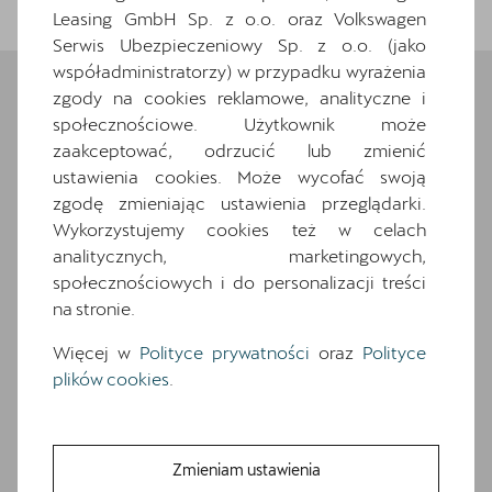
Leasing GmbH Sp. z o.o. oraz Volkswagen
Serwis Ubezpieczeniowy Sp. z o.o. (jako
współadministratorzy) w przypadku wyrażenia
zgody na cookies reklamowe, analityczne i
społecznościowe. Użytkownik może
Wybrane elementy
zaakceptować, odrzucić lub zmienić
wyposażenia
ustawienia cookies. Może wycofać swoją
zgodę zmieniając ustawienia przeglądarki.
Ten samochód bazuje na wersji
Leon
. Zapoznaj
Wykorzystujemy cookies też w celach
się z wybranymi elementami jego wyposażenia. O
analitycznych, marketingowych,
pełną specyfikację zapytaj dealera.
społecznościowych i do personalizacji treści
na stronie.
Wyposażenie standardowe
Więcej w
Polityce prywatności
oraz
Polityce
Wyposażenie dodatkowe i pakiety
plików cookies
.
12.9-calowy kolorowy ekran dotykowy
18-calowe felgi aluminiowe GARBI
7 glosników
Zmieniam ustawienia
7 poduszek powietrznych (2 przednie, 2