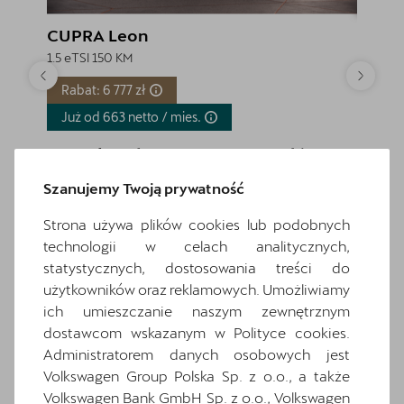
CUPRA Leon
CUPR
1.5 eTSI 150 KM
1.5 eTSI
Rabat: 6 777 zł
Rabat
Już od 663 netto /
mies.
Już o
Cena katalogowa:
169 416 zł
brutto
Cena
Cena: 162 639 zł
brutto
Cena
Szanujemy Twoją prywatność
Najniższa cena sprzed 30 dni przed wprowadzeniem obniżki:
Najniższa
169 416 zł
brutto
171 806 z
Strona używa plików cookies lub podobnych
technologii w celach analitycznych,
Zapytaj o szczegóły
statystycznych, dostosowania treści do
użytkowników oraz reklamowych. Umożliwiamy
Pokaż szczegóły
ich umieszczanie naszym zewnętrznym
dostawcom wskazanym w Polityce cookies.
Administratorem danych osobowych jest
Volkswagen Group Polska Sp. z o.o., a także
Wróć do listy
Volkswagen Bank GmbH Sp. z o.o., Volkswagen