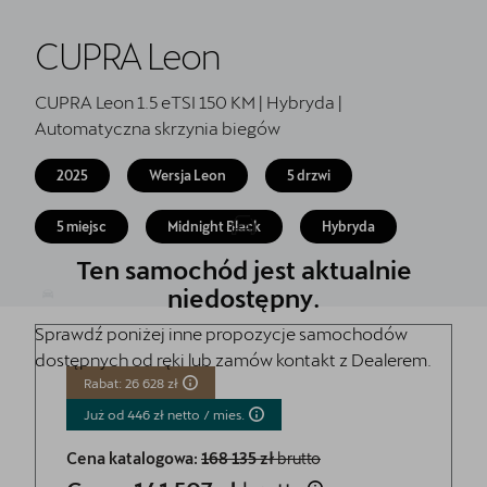
Oryginalne części zamienne
CUPRA Leon
Akcesoria CUPRA
CUPRA for business
CUPRA Leon 1.5 eTSI 150 KM | Hybryda |
Automatyczna skrzynia biegów
Umów jazdę próbną przez Booksy!
2025
Wersja Leon
5 drzwi
Kontakt
5 miejsc
Midnight Black
Hybryda
Ten samochód jest aktualnie
niedostępny.
Sprawdź poniżej inne propozycje samochodów
dostępnych od ręki lub zamów kontakt z Dealerem.
Rabat: 26 628 zł
Już od 446 zł netto /
mies.
Cena katalogowa:
168 135 zł
brutto