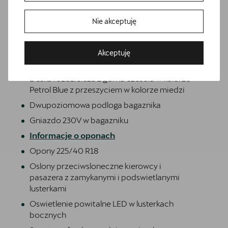
boczne, 2 kurtyny powietrzne, poduszka
centralna)
Nie akceptuję
Awaryjne wspomaganie kierowaniem i
asystent skretu
Akceptuję
Czarna tapicerka materiałowa
Bezpłatna jazda próbna
Deska rozdzielcza z górna czescia w kolorze
Przetestuj model z wybranym silnikiem i skrzynią biegów
Petrol Blue z przeszyciem w kolorze miedzi
Dwupoziomowa podloga bagaznika
Gniazdo 230V w bagazniku
Informacje o oponach
Opony 225/40 R18
Oslony przeciwsloneczne kierowcy i
pasazera z zamykanymi i podswietlanymi
lusterkami
Oswietlenie powitalne LED w lusterkach
bocznych